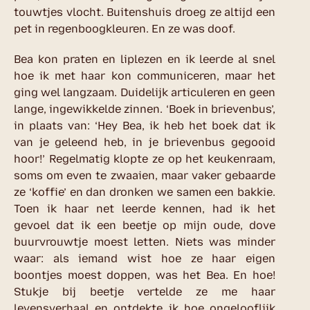
touwtjes vlocht. Buitenshuis droeg ze altijd een
pet in regenboogkleuren. En ze was doof.
Bea kon praten en liplezen en ik leerde al snel
hoe ik met haar kon communiceren, maar het
ging wel langzaam. Duidelijk articuleren en geen
lange, ingewikkelde zinnen. ‘Boek in brievenbus’,
in plaats van: ‘Hey Bea, ik heb het boek dat ik
van je geleend heb, in je brievenbus gegooid
hoor!’ Regelmatig klopte ze op het keukenraam,
soms om even te zwaaien, maar vaker gebaarde
ze ‘koffie’ en dan dronken we samen een bakkie.
Toen ik haar net leerde kennen, had ik het
gevoel dat ik een beetje op mijn oude, dove
buurvrouwtje moest letten. Niets was minder
waar: als iemand wist hoe ze haar eigen
boontjes moest doppen, was het Bea. En hoe!
Stukje bij beetje vertelde ze me haar
levensverhaal en ontdekte ik hoe ongelooflijk