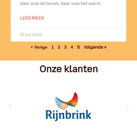
daar was de haven, daar was het warm.
LEES MEER
15 juli 2022
« Vorige
1
2
3
4
5
Volgende »
Onze klanten