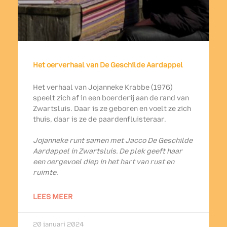
Het oerverhaal van De Geschilde Aardappel
Het verhaal van Jojanneke Krabbe (1976)
speelt zich af in een boerderij aan de rand van
Zwartsluis. Daar is ze geboren en voelt ze zich
thuis, daar is ze de paardenfluisteraar.
Jojanneke runt samen met Jacco De Geschilde
Aardappel in Zwartsluis. De plek geeft haar
een oergevoel diep in het hart van rust en
ruimte.
LEES MEER
20 januari 2024