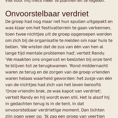
viel voor mij niets meer te plannen en te regelen.’
Onvoorstelbaar verdriet
De groep had nog maar net hun spullen uitgepakt en
was klaar om het festivalterrein te gaan verkennen,
toen twee nichtjes uit de groep opgeroepen werden
om zich bij de organisatie te melden om naar huis te
bellen. ‘We wisten dat de zus van één van hen al
lange tijd mentale problemen had’, vertelt Randy.
‘We maakten ons ongerust en besloten bij onze tent
te blijven tot ze terugkwamen. ‘Rond middernacht
waren ze terug en de zorgen van de groep vrienden
waren helaas waarheid geworden: het zusje van één
van de nichtjes had zich van het leven beroofd.
‘Onze vriendin brak, ze was kapot van verdriet’,
vertelt Randy en hij wordt even stil. Het is alsof hij
in gedachten terug is in de tent, in dat
onvoorstelbaar verdrietige moment. Dan lichten
zijn ogen weer op. ‘Ik zag een groep van veertien