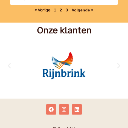
« Vorige
1
2
3
Volgende »
Onze klanten