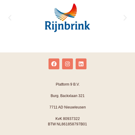
Platform 9 B.V.
Burg. Backxlaan 321
7711 AD Nieuwleusen
KvK 80937322
BTW NL861858797B01