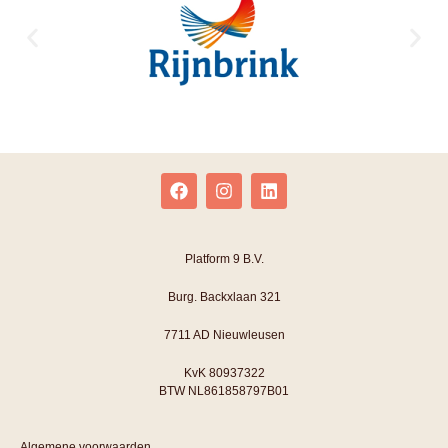
Platform 9 B.V.
Burg. Backxlaan 321
7711 AD Nieuwleusen
KvK 80937322
BTW NL861858797B01
Algemene voorwaarden