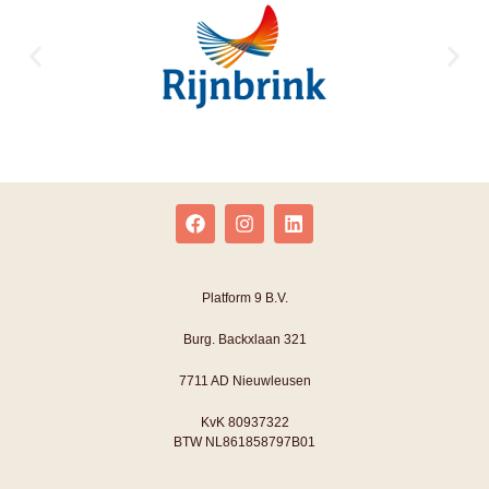
Platform 9 B.V.
Burg. Backxlaan 321
7711 AD Nieuwleusen
KvK 80937322
BTW NL861858797B01