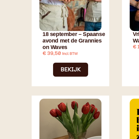
18 september – Spaanse
Vr
avond met de Grannies
W
on Waves
€
1
€
39,50
incl BTW
BEKIJK