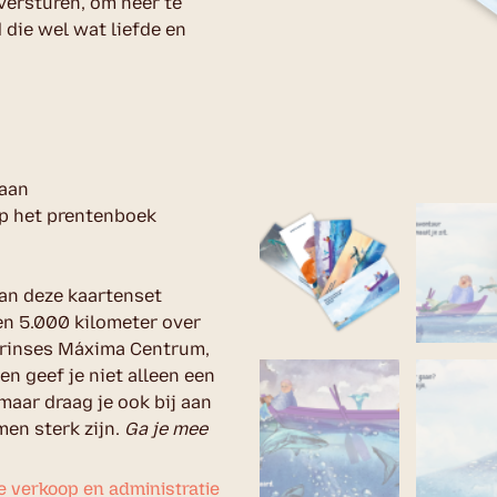
versturen, om neer te
die wel wat liefde en
n
eaan
op het prentenboek
van deze kaartenset
ien 5.000 kilometer over
Prinses Máxima Centrum,
n geef je niet alleen een
maar draag je ook bij aan
en sterk zijn.
Ga je mee
de verkoop en administratie