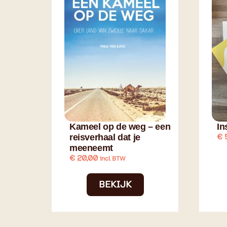
Kameel op de weg – een
In
reisverhaal dat je
€
meeneemt
€
20,00
incl BTW
BEKIJK