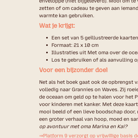
enveloppe (niet bijgeleverd). Mooi om te 
zetten of om cadeau te geven aan iemand 
warmte kan gebruiken.
Wat je krijgt:
Een set van 5 geïllustreerde kaarte
Formaat: 21 x 10 cm
Illustraties uit Met oma over de oc
Los te gebruiken of als aanvulling 
Voor een bijzonder doel
Net als het boek gaat ook de opbrengst 
volledig naar Grannies on Waves. Zij roe
de oceaan om geld op te halen voor het 
voor kinderen met kanker. Met deze kaarte
mooi beeld of een lieve boodschap door, 
een groter verhaal van hoop, moed en sam
op avontuur met oma Marina en Kai?
⇒Platform 9 verzorgt op vrijwillige basis 