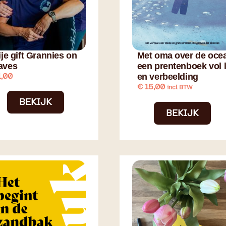
ije gift Grannies on
Met oma over de oce
aves
een prentenboek vol l
,00
en verbeelding
€
15,00
incl BTW
BEKIJK
BEKIJK