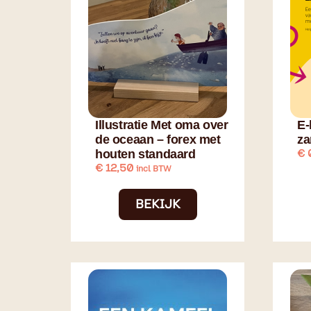
Illustratie Met oma over
E-
de oceaan – forex met
z
houten standaard
€
€
12,50
incl BTW
BEKIJK