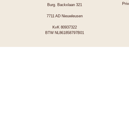
Pri
Burg. Backxlaan 321
7711 AD Nieuwleusen
KvK 80937322
BTW NL861858797B01