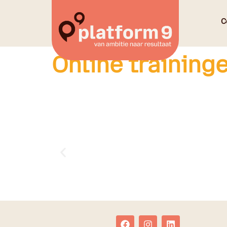
C
Online training