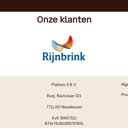
Onze klanten
Alg
Platform 9 B.V.
Pri
Burg. Backxlaan 321
7711 AD Nieuwleusen
KvK 80937322
BTW NL861858797B01