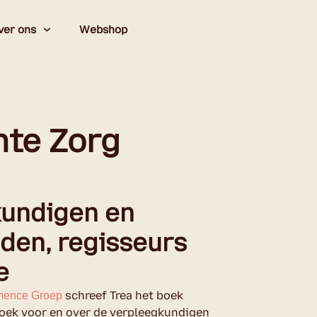
ver ons
Webshop
nte Zorg
undigen en
den, regisseurs
e
schreef Trea het boek
mence Groep
boek voor en over de verpleegkundigen